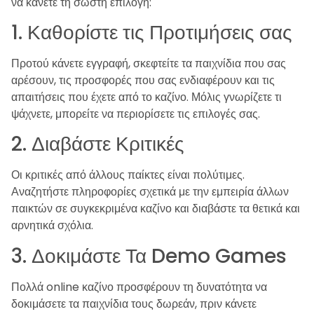
να κάνετε τη σωστή επιλογή:
1. Καθορίστε τις Προτιμήσεις σας
Προτού κάνετε εγγραφή, σκεφτείτε τα παιχνίδια που σας
αρέσουν, τις προσφορές που σας ενδιαφέρουν και τις
απαιτήσεις που έχετε από το καζίνο. Μόλις γνωρίζετε τι
ψάχνετε, μπορείτε να περιορίσετε τις επιλογές σας.
2. Διαβάστε Κριτικές
Οι κριτικές από άλλους παίκτες είναι πολύτιμες.
Αναζητήστε πληροφορίες σχετικά με την εμπειρία άλλων
παικτών σε συγκεκριμένα καζίνο και διαβάστε τα θετικά και
αρνητικά σχόλια.
3. Δοκιμάστε Τα Demo Games
Πολλά online καζίνο προσφέρουν τη δυνατότητα να
δοκιμάσετε τα παιχνίδια τους δωρεάν, πριν κάνετε