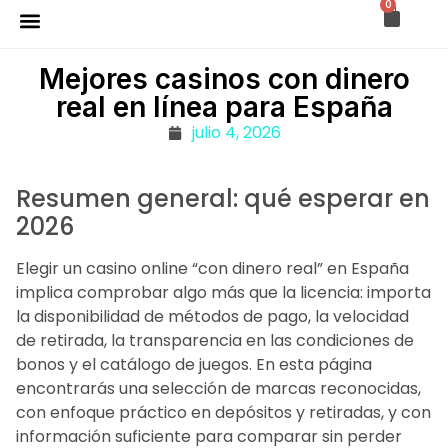
0
#20 (sin título)
Mejores casinos con dinero
real en línea para España
julio 4, 2026
Resumen general: qué esperar en
2026
Elegir un casino online “con dinero real” en España
implica comprobar algo más que la licencia: importa
la disponibilidad de métodos de pago, la velocidad
de retirada, la transparencia en las condiciones de
bonos y el catálogo de juegos. En esta página
encontrarás una selección de marcas reconocidas,
con enfoque práctico en depósitos y retiradas, y con
información suficiente para comparar sin perder