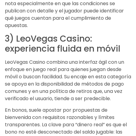
nota especialmente en que las condiciones se
publican con detalle y el jugador puede identificar
qué juegos cuentan para el cumplimiento de
apuestas.
3) LeoVegas Casino:
experiencia fluida en móvil
LeoVegas Casino combina una interfaz ágil con un
enfoque en juego real para quienes juegan desde
móvil o buscan facilidad. Su encaje en esta categoría
se apoya en la disponibilidad de métodos de pago
comunes y en una política de retiros que, una vez
verificado el usuario, tiende a ser predecible.
En bonos, suele apostar por propuestas de
bienvenida con requisitos razonables y límites
transparentes. La clave para “dinero real” es que el
bono no esté desconectado del saldo jugable: las