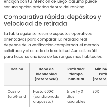
encajan con tu intención de juego, Casumo puede
ser una opción práctica dentro del ranking.
Comparativa rápida: depósitos y
velocidad de retirada
La tabla siguiente resume aspectos operativos
orientativos para comparar. La retirada real
depende de la verificación completada, el método
solicitado y el estado de la solicitud. Aun así, es útil
para hacerse una idea de los rangos más habituales.
Casino
Bono de
Retirada:
Mínim
bienvenida
tiempo
reti
(referencia)
habitual
(refere
Casino
Hasta 600€
Entre 1 y 3
30€
EuroGrand
(condicionado
días
a apuesta)
laborables