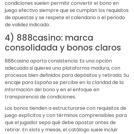
condiciones suelen permitir convertir el bono en
juego efectivo siempre que se cumplan los requisitos
de apuestas y se respete el calendario o el periodo
de validez indicado.
4) 888casino: marca
consolidada y bonos claros
888casino aporta consistencia. Es una opción
adecuada si quieres una plataforma madura, con
procesos bien definidos para depósitos y retirada. Su
encaje para España se percibe en la claridad de la
información del bono y en el enfoque en
transparencia de condiciones.
Los bonos tienden a estructurarse con requisitos de
juego explícitos y con términos comprensibles para
que el jugador sepa qué debe apostar antes de
retirar. En slots y mesas, el catálogo suele incluir