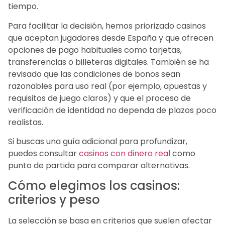
tiempo.
Para facilitar la decisión, hemos priorizado casinos
que aceptan jugadores desde España y que ofrecen
opciones de pago habituales como tarjetas,
transferencias o billeteras digitales. También se ha
revisado que las condiciones de bonos sean
razonables para uso real (por ejemplo, apuestas y
requisitos de juego claros) y que el proceso de
verificación de identidad no dependa de plazos poco
realistas.
Si buscas una guía adicional para profundizar,
puedes consultar
casinos con dinero real
como
punto de partida para comparar alternativas.
Cómo elegimos los casinos:
criterios y peso
La selección se basa en criterios que suelen afectar