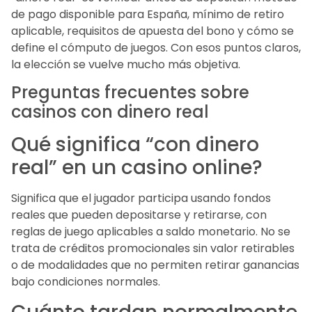
de pago disponible para España, mínimo de retiro
aplicable, requisitos de apuesta del bono y cómo se
define el cómputo de juegos. Con esos puntos claros,
la elección se vuelve mucho más objetiva.
Preguntas frecuentes sobre
casinos con dinero real
Qué significa “con dinero
real” en un casino online?
Significa que el jugador participa usando fondos
reales que pueden depositarse y retirarse, con
reglas de juego aplicables a saldo monetario. No se
trata de créditos promocionales sin valor retirables
o de modalidades que no permiten retirar ganancias
bajo condiciones normales.