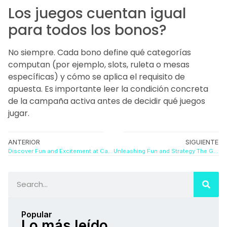
Los juegos cuentan igual
para todos los bonos?
No siempre. Cada bono define qué categorías
computan (por ejemplo, slots, ruleta o mesas
específicas) y cómo se aplica el requisito de
apuesta. Es importante leer la condición concreta
de la campaña activa antes de decidir qué juegos
jugar.
ANTERIOR
SIGUIENTE
Discover Fun and Excitement at Casino HunnyPlay
Unleashing Fun and Strategy The Gxmble Universe
Popular
Lo más leído