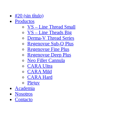
#20 (sin título)
Productos
VS – Line Thread Small
VS – Line Theads Big
Derma-V Thread Series
Regenovue Sub-Q Plus
Regenovue Fine Plus
Regenovue Deep Plus
Neo Filler Cannula
CARA Ultra
CARA Mild
CARA Hard
Plejuv
Academia
Nosotros
Contacto