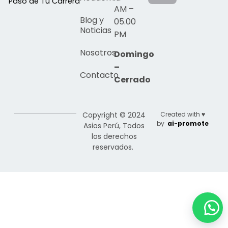
Paso de Tu Carrera
AM –
Blog y
05.00
Noticias
PM
Nosotros
Domingo
–
Contacto
Cerrado
Copyright © 2024
Created with ♥
by
ai-promote
Asios Perú, Todos
los derechos
reservados.