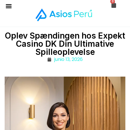
0
#20 (sin título)
Oplev Spændingen hos Expekt
Casino DK Din Ultimative
Spilleoplevelse
junio 13, 2026