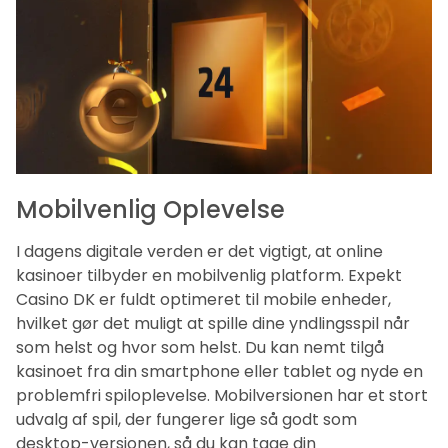
Mobilvenlig Oplevelse
I dagens digitale verden er det vigtigt, at online
kasinoer tilbyder en mobilvenlig platform. Expekt
Casino DK er fuldt optimeret til mobile enheder,
hvilket gør det muligt at spille dine yndlingsspil når
som helst og hvor som helst. Du kan nemt tilgå
kasinoet fra din smartphone eller tablet og nyde en
problemfri spiloplevelse. Mobilversionen har et stort
udvalg af spil, der fungerer lige så godt som
desktop-versionen, så du kan tage din