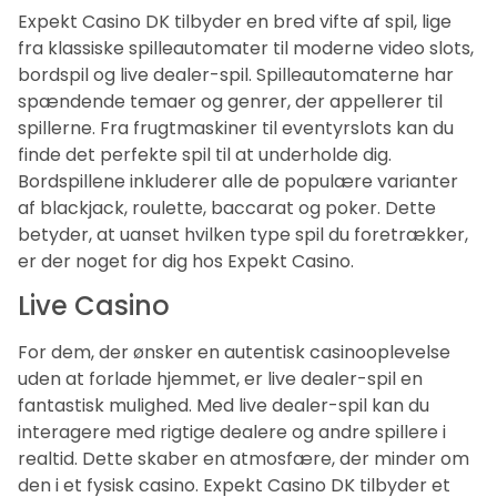
Expekt Casino DK tilbyder en bred vifte af spil, lige
fra klassiske spilleautomater til moderne video slots,
bordspil og live dealer-spil. Spilleautomaterne har
spændende temaer og genrer, der appellerer til
spillerne. Fra frugtmaskiner til eventyrslots kan du
finde det perfekte spil til at underholde dig.
Bordspillene inkluderer alle de populære varianter
af blackjack, roulette, baccarat og poker. Dette
betyder, at uanset hvilken type spil du foretrækker,
er der noget for dig hos Expekt Casino.
Live Casino
For dem, der ønsker en autentisk casinooplevelse
uden at forlade hjemmet, er live dealer-spil en
fantastisk mulighed. Med live dealer-spil kan du
interagere med rigtige dealere og andre spillere i
realtid. Dette skaber en atmosfære, der minder om
den i et fysisk casino. Expekt Casino DK tilbyder et