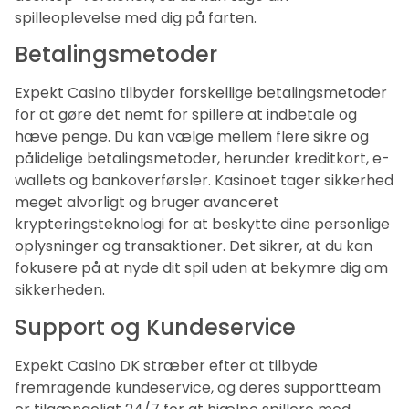
spilleoplevelse med dig på farten.
Betalingsmetoder
Expekt Casino tilbyder forskellige betalingsmetoder
for at gøre det nemt for spillere at indbetale og
hæve penge. Du kan vælge mellem flere sikre og
pålidelige betalingsmetoder, herunder kreditkort, e-
wallets og bankoverførsler. Kasinoet tager sikkerhed
meget alvorligt og bruger avanceret
krypteringsteknologi for at beskytte dine personlige
oplysninger og transaktioner. Det sikrer, at du kan
fokusere på at nyde dit spil uden at bekymre dig om
sikkerheden.
Support og Kundeservice
Expekt Casino DK stræber efter at tilbyde
fremragende kundeservice, og deres supportteam