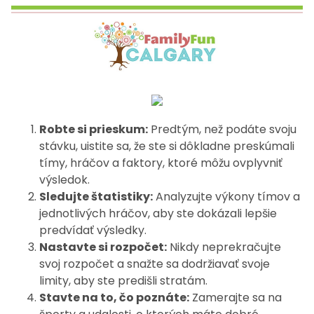
Robte si prieskum:
Predtým, než podáte svoju
stávku, uistite sa, že ste si dôkladne preskúmali
tímy, hráčov a faktory, ktoré môžu ovplyvniť
výsledok.
Sledujte štatistiky:
Analyzujte výkony tímov a
jednotlivých hráčov, aby ste dokázali lepšie
predvídať výsledky.
Nastavte si rozpočet:
Nikdy neprekračujte
svoj rozpočet a snažte sa dodržiavať svoje
limity, aby ste predišli stratám.
Stavte na to, čo poznáte:
Zamerajte sa na