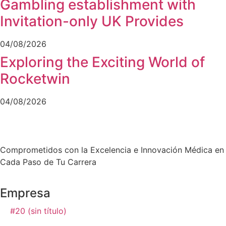
Gambling establishment with
Invitation-only UK Provides
04/08/2026
Exploring the Exciting World of
Rocketwin
04/08/2026
Comprometidos con la Excelencia e Innovación Médica en
Cada Paso de Tu Carrera
Empresa
#20 (sin título)