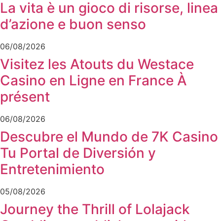
La vita è un gioco di risorse, linea
d’azione e buon senso
06/08/2026
Visitez les Atouts du Westace
Casino en Ligne en France À
présent
06/08/2026
Descubre el Mundo de 7K Casino
Tu Portal de Diversión y
Entretenimiento
05/08/2026
Journey the Thrill of Lolajack