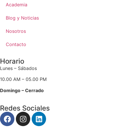
Academia
Blog y Noticias
Nosotros
Contacto
Horario
Lunes – Sábados
10.00 AM – 05.00 PM
Domingo – Cerrado
Redes Sociales