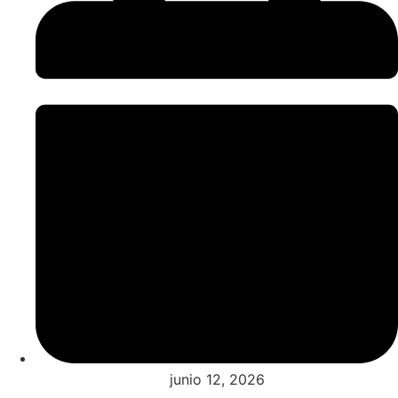
junio 12, 2026