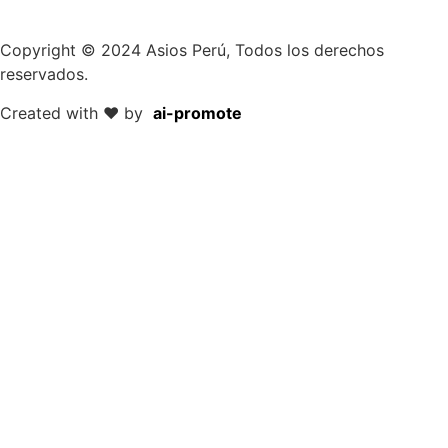
Copyright © 2024 Asios Perú, Todos los derechos
reservados.
Created with ♥ by
ai-promote