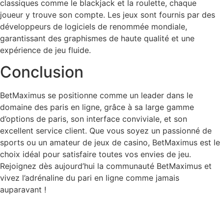
classiques comme le blackjack et la roulette, chaque
joueur y trouve son compte. Les jeux sont fournis par des
développeurs de logiciels de renommée mondiale,
garantissant des graphismes de haute qualité et une
expérience de jeu fluide.
Conclusion
BetMaximus se positionne comme un leader dans le
domaine des paris en ligne, grâce à sa large gamme
d’options de paris, son interface conviviale, et son
excellent service client. Que vous soyez un passionné de
sports ou un amateur de jeux de casino, BetMaximus est le
choix idéal pour satisfaire toutes vos envies de jeu.
Rejoignez dès aujourd’hui la communauté BetMaximus et
vivez l’adrénaline du pari en ligne comme jamais
auparavant !