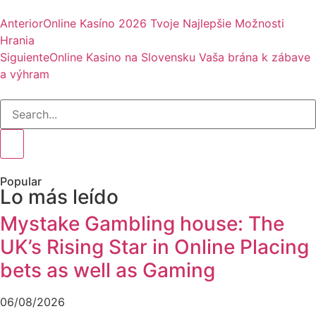
Anterior
Online Kasíno 2026 Tvoje Najlepšie Možnosti
Hrania
Siguiente
Online Kasino na Slovensku Vaša brána k zábave
a výhram
Popular
Lo más leído
Mystake Gambling house: The
UK’s Rising Star in Online Placing
bets as well as Gaming
06/08/2026