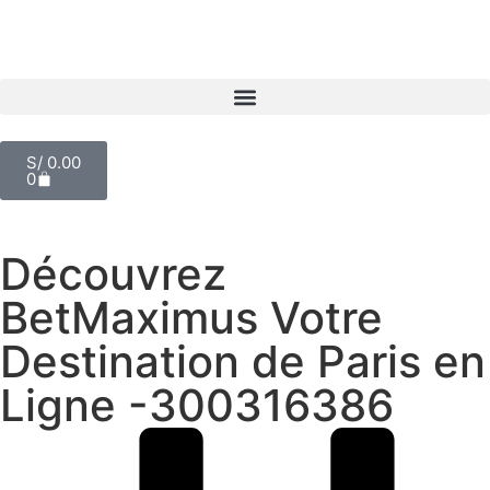
S/
0.00
0
Découvrez
BetMaximus Votre
Destination de Paris en
Ligne -300316386