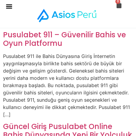
0
#20 (sin título)
Pusulabet 911 – Güvenilir Bahis ve
Oyun Platformu
Pusulabet 911 ile Bahis Dünyasına Giriş İnternetin
yaygınlaşmasıyla birlikte bahis sektörü de büyük bir
değişim ve gelişim gösterdi. Geleneksel bahis siteleri
yerini daha modern ve kullanıcı dostu platformlara
bırakmaya başladı. Bu noktada, pusulabet 911 gibi
güvenilir bahis siteleri, oyuncuların ilgisini çekmektedir.
Pusulabet 911, sunduğu geniş oyun seçenekleri ve
kullanıcı deneyimi ile dikkat çekmektedir. Pusulabet 911
[…]
Güncel Giriş Pusulabet Online
Bahis Dünyasında Yeni Bir Yolculuk