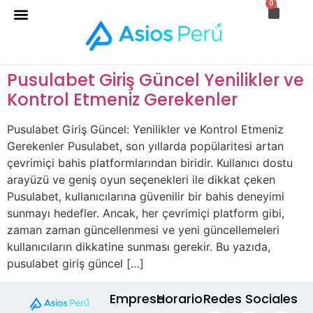
0
#20 (sin título)
Pusulabet Giriş Güncel Yenilikler ve
Kontrol Etmeniz Gerekenler
Pusulabet Giriş Güncel: Yenilikler ve Kontrol Etmeniz
Gerekenler Pusulabet, son yıllarda popülaritesi artan
çevrimiçi bahis platformlarından biridir. Kullanıcı dostu
arayüzü ve geniş oyun seçenekleri ile dikkat çeken
Pusulabet, kullanıcılarına güvenilir bir bahis deneyimi
sunmayı hedefler. Ancak, her çevrimiçi platform gibi,
zaman zaman güncellenmesi ve yeni güncellemeleri
kullanıcıların dikkatine sunması gerekir. Bu yazıda,
pusulabet giriş güncel […]
Empresa
Horario
Redes Sociales