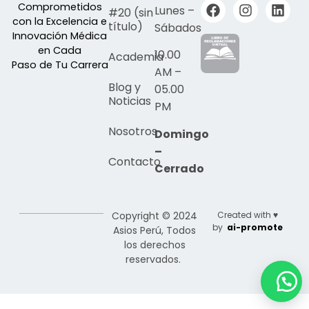
Comprometidos
Lunes –
#20 (sin
con la Excelencia e
título)
Sábados
Innovación Médica
en Cada
10.00
Academia
Paso de Tu Carrera
AM –
Blog y
05.00
Noticias
PM
Nosotros
Domingo
–
Contacto
Cerrado
Copyright © 2024
Created with ♥
by
ai-promote
Asios Perú, Todos
los derechos
reservados.