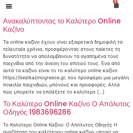
0
#20 (sin título)
Ανακαλύπτοντας το Καλύτερο Online
Καζίνο
Τα online καζίνο έχουν γίνει εξαιρετικά δημοφιλή τα
τελευταία χρόνια, προσφέροντας στους παίκτες τη
δυνατότητα να απολαμβάνουν τα αγαπημένα τους
παιχνίδια από την άνεση του σπιτιού τους. Ένα από
αυτά τα καζίνο είναι το το καλύτερο online καζίνο
https://bestkazinogreece.gr, που προσφέρει μια μεγάλη
ποικιλία παιχνιδιών, μπόνους και προσφορές. Αλλά
πώς μπορείτε να επιλέξετε το καλύτερο […]
Το Καλύτερο Online Καζίνο Ο Απόλυτος
Οδηγός 1983696286
Το Καλύτερο Online Καζίνο: Ο Απόλυτος Οδηγός Η
αναζήτηση του καλύτερου online καζίνο μπορεί να