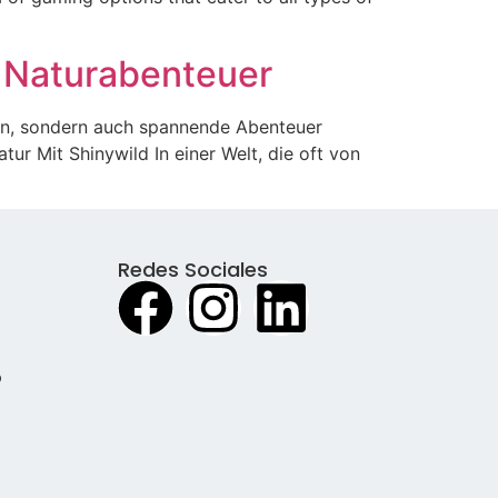
r Naturabenteuer
ken, sondern auch spannende Abenteuer
ur Mit Shinywild In einer Welt, die oft von
Redes Sociales
o