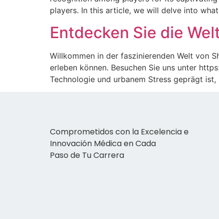
players. In this article, we will delve into w
Entdecken Sie die Welt
Willkommen in der faszinierenden Welt von S
erleben können. Besuchen Sie uns unter https:
Technologie und urbanem Stress geprägt ist, 
Comprometidos con la Excelencia e
Innovación Médica en Cada
Paso de Tu Carrera