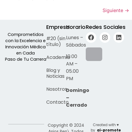
Siguiente
→
Empresa
Horario
Redes Sociales
Comprometidos
Lunes –
#20 (sin
con la Excelencia e
título)
Sábados
Innovación Médica
en Cada
10.00
Academia
Paso de Tu Carrera
AM –
Blog y
05.00
Noticias
PM
Nosotros
Domingo
–
Contacto
Cerrado
Copyright © 2024
Created with ♥
by
ai-promote
Asios Perú, Todos