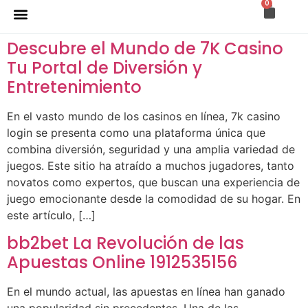
0
#20 (sin título)
Descubre el Mundo de 7K Casino
Tu Portal de Diversión y
Entretenimiento
En el vasto mundo de los casinos en línea, 7k casino
login se presenta como una plataforma única que
combina diversión, seguridad y una amplia variedad de
juegos. Este sitio ha atraído a muchos jugadores, tanto
novatos como expertos, que buscan una experiencia de
juego emocionante desde la comodidad de su hogar. En
este artículo, […]
bb2bet La Revolución de las
Apuestas Online 1912535156
En el mundo actual, las apuestas en línea han ganado
una popularidad sin precedentes. Una de las