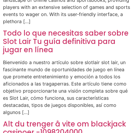
players with an extensive selection of games and sports
events to wager on. With its user-friendly interface, a
plethora […]
Todo lo que necesitas saber sobre
Slot Lair Tu guía definitiva para
jugar en línea
Bienvenido a nuestro artículo sobre slotlair slot lair, un
fascinante mundo de oportunidades de juego en línea
que promete entretenimiento y emoción a todos los
aficionados a las tragaperras. Este artículo tiene como
objetivo proporcionarte una visión completa sobre qué
es Slot Lair, cómo funciona, sus características
destacadas, tipos de juegos disponibles, así como
algunos […]
Alt du trenger å vite om blackjack
casinoer -1098204000